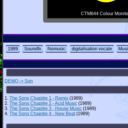
CTM644 Colour Monito
1989
Soundfx
Nomusic
digitalisation vocale
Musi
DEMO -> Son
1.
The Sons Chapitre 1 - Remix
(1989)
2.
The Sons Chapitre 2 - Acid Music
(1989)
3.
The Sons Chapitre 3 - House Music
(1989)
4.
The Sons Chapitre 4 - New Beat
(1989)