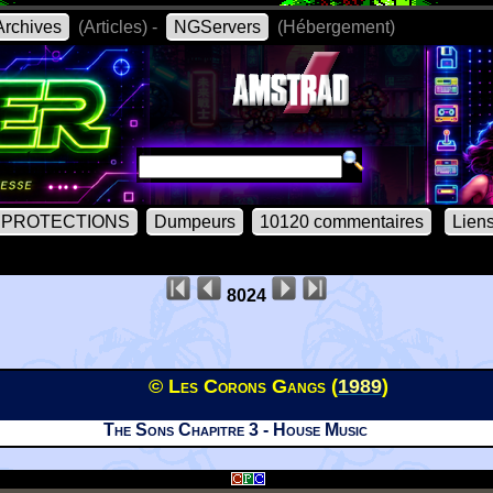
rchives
(Articles) -
NGServers
(Hébergement)
PROTECTIONS
Dumpeurs
10120 commentaires
Lien
8024
© Les Corons Gangs (
1989
)
The Sons Chapitre 3 - House Music