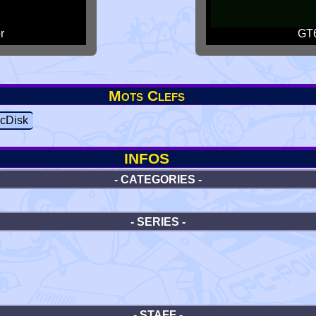
r
GT6
Mots Clefs
cDisk
INFOS
- CATEGORIES -
- SERIES -
- STAFF -