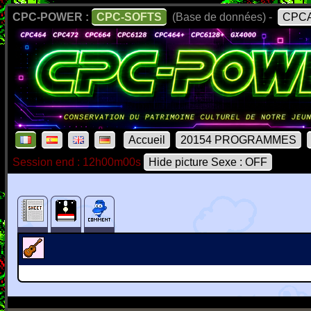
CPC-POWER :
CPC-SOFTS
(Base de données) -
CPCA
Accueil
20154 PROGRAMMES
Session end : 12h00m00s
Hide picture Sexe : OFF