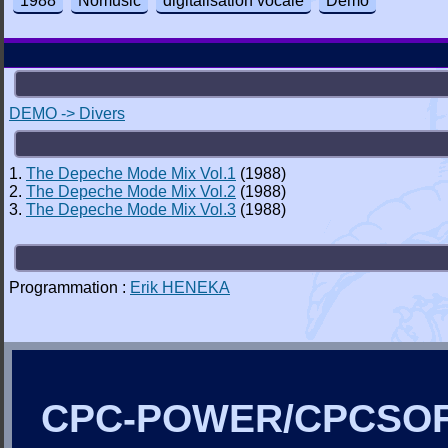
1988
Nomusic
digitalisation vocale
Demo
DEMO -> Divers
1.
The Depeche Mode Mix Vol.1
(1988)
2.
The Depeche Mode Mix Vol.2
(1988)
3.
The Depeche Mode Mix Vol.3
(1988)
Programmation :
Erik HENEKA
CPC-POWER/CPCSO