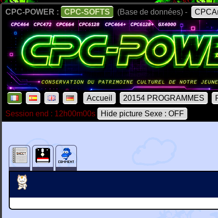
CPC-POWER :
CPC-SOFTS
(Base de données) -
CPCAr
Accueil
20154 PROGRAMMES
Session end : 12h00m00s
Hide picture Sexe : OFF