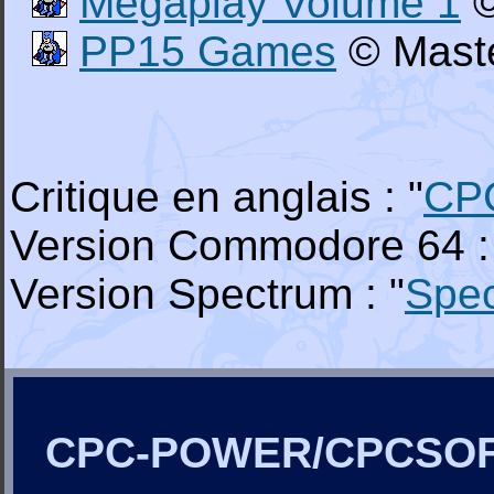
Megaplay Volume 1
©
PP15 Games
© Maste
Critique en anglais : "
CP
Version Commodore 64 :
Version Spectrum : "
Spe
CPC-POWER/CPCSO