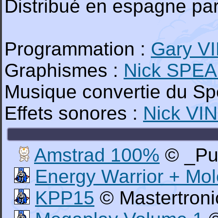
Distribué en espagne par
Programmation :
Gary V
Graphismes :
Nick SPE
Musique convertie du Sp
Effets sonores :
Nick VI
Amstrad 100%
© _Pu
Energy Warrior + Mo
KPP15
© Mastertroni