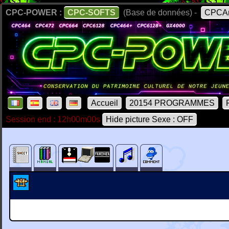
CPC-POWER :
CPC-SOFTS
(Base de données) -
CPCAr
Accueil
20154 PROGRAMMES
Session end : 12h00m00s
Hide picture Sexe : OFF