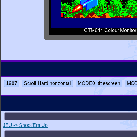
CTM644 Colour Monitor
1987
Scroll Hard horizontal
MODE0_titlescreen
MOD
JEU -> Shoot'Em Up