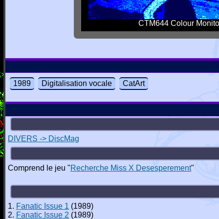
CTM644 Colour Monito
1989
Digitalisation vocale
CatArt
DIVERS -> DiscMag
Comprend le jeu "
Recherche Miss X Desesperement
"
1.
Fanatic Issue 1
(1989)
2.
Fanatic Issue 2
(1989)