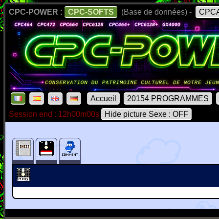
CPC-POWER :
CPC-SOFTS
(Base de données) -
CPCA
Accueil
20154 PROGRAMMES
Session end : 12h00m00s
Hide picture Sexe : OFF