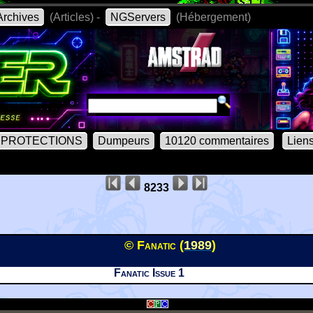
rchives
(Articles) -
NGServers
(Hébergement)
PROTECTIONS
Dumpeurs
10120 commentaires
Lien
8233
© Fanatic (
1989
)
Fanatic Issue 1