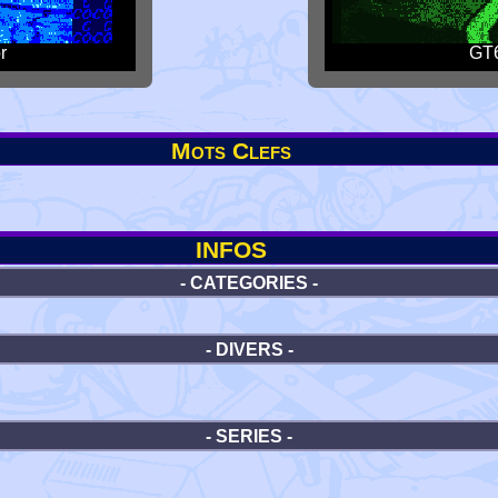
r
GT6
Mots Clefs
INFOS
- CATEGORIES -
- DIVERS -
- SERIES -