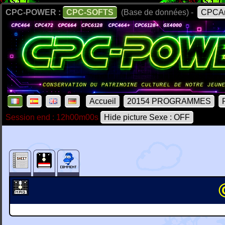
CPC-POWER :
CPC-SOFTS
(Base de données) -
CPCAr
Accueil
20154 PROGRAMMES
Session end : 12h00m00s
Hide picture Sexe : OFF