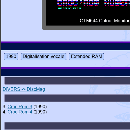
CTM644 Colour Monitor
1990
Digitalisation vocale
Extended RAM
DIVERS -> DiscMag
3.
Croc Rom 3
(1990)
4.
Croc Rom 4
(1990)