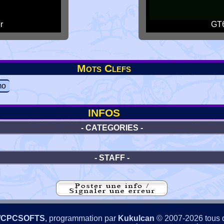
r
GT6
Mots Clefs
mo
INFOS
- CATEGORIES -
- STAFF -
/CPCSOFTS
, programmation par
Kukulcan
© 2007-2026 tous d