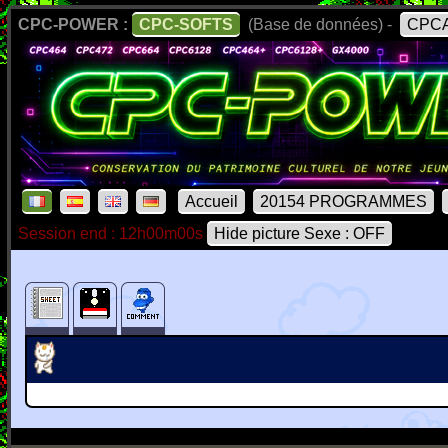
CPC-POWER :
CPC-SOFTS
(Base de données) -
CPCA
Accueil
20154 PROGRAMMES
Session end : 12h00m00s
Hide picture Sexe : OFF