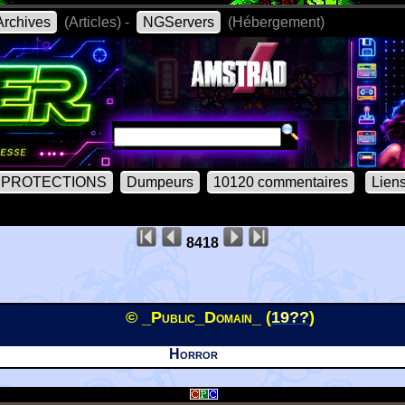
rchives
(Articles) -
NGServers
(Hébergement)
PROTECTIONS
Dumpeurs
10120 commentaires
Lien
8418
© _Public_Domain_ (
19??
)
Horror