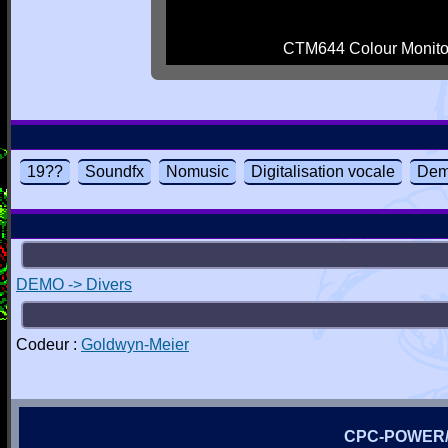
CTM644 Colour Monito
19??
Soundfx
Nomusic
Digitalisation vocale
De
DEMO -> Divers
Codeur :
Goldwyn-Meier
CPC-POWER