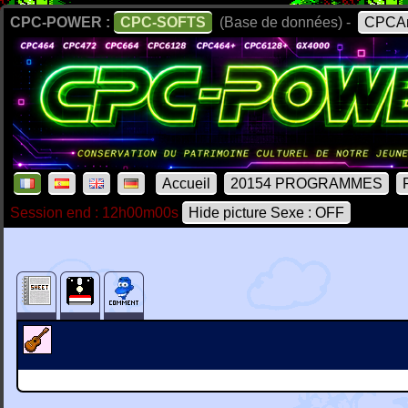
CPC-POWER :
CPC-SOFTS
(Base de données) -
CPCAr
Accueil
20154 PROGRAMMES
Session end : 12h00m00s
Hide picture Sexe : OFF