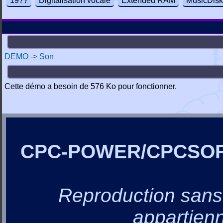
19??
Digitalisation vocale
Extended RAM
MusicDisk
DEMO -> Son
Cette démo a besoin de 576 Ko pour fonctionner.
CPC-POWER/CPCSO
Reproduction sans a
appartienn