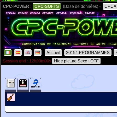
CPC-POWER :
CPC-SOFTS
(Base de données) -
CPCAr
Accueil
20154 PROGRAMMES
Session end : 12h00m00s
Hide picture Sexe : OFF