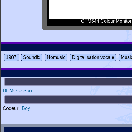
CTM644 Colour Monitor
1987
Soundfx
Nomusic
Digitalisation vocale
Musi
DEMO -> Son
Codeur :
Boy