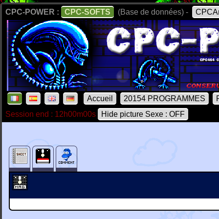
CPC-POWER :
CPC-SOFTS
(Base de données) -
CPCAr
Accueil
20154 PROGRAMMES
Session end : 12h00m00s
Hide picture Sexe : OFF