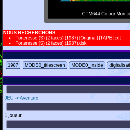
CTM644 Colour Monito
NOUS RECHERCHONS
:
Forteresse (S) (2 faces) (1987) [Original] [TAPE].cdt
Forteresse (S) (2 faces) (1987).dsk
1987
MODE0_titlescreen
MODE0_inside
digitalisa
JEU -> Aventure
1 joueur