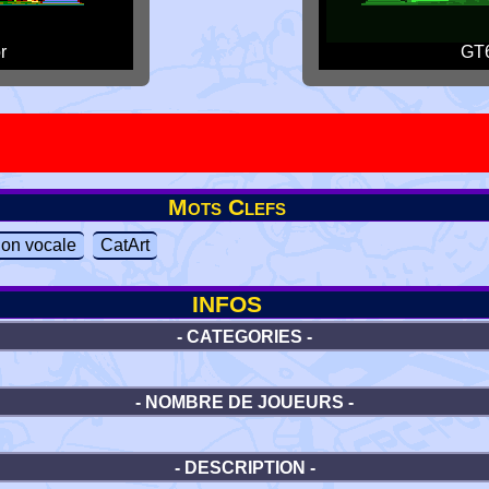
r
GT6
Mots Clefs
tion vocale
CatArt
INFOS
- CATEGORIES -
- NOMBRE DE JOUEURS -
- DESCRIPTION -