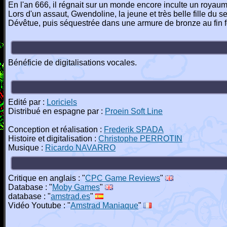
En l'an 666, il régnait sur un monde encore inculte un royaume 
Lors d'un assaut, Gwendoline, la jeune et très belle fille du 
Dévêtue, puis séquestrée dans une armure de bronze au fin fond
Bénéficie de digitalisations vocales.
Edité par :
Loriciels
Distribué en espagne par :
Proein Soft Line
Conception et réalisation :
Frederik SPADA
Histoire et digitalisation :
Christophe PERROTIN
Musique :
Ricardo NAVARRO
Critique en anglais : "
CPC Game Reviews
"
Database : "
Moby Games
"
database : "
amstrad.es
"
Vidéo Youtube : "
Amstrad Maniaque
"