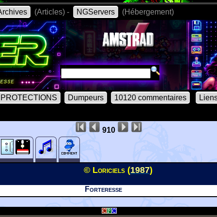
rchives
(Articles) -
NGServers
(Hébergement)
PROTECTIONS
Dumpeurs
10120 commentaires
Lien
910
© Loriciels (
1987
)
Forteresse