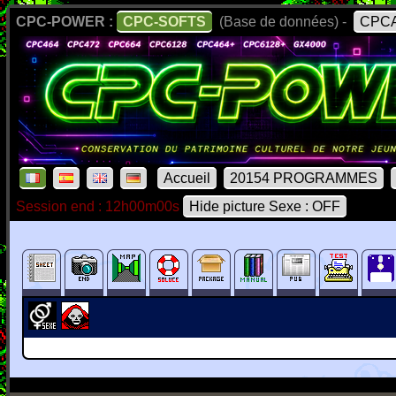
CPC-POWER :
CPC-SOFTS
(Base de données) -
CPCA
Accueil
20154 PROGRAMMES
Session end : 12h00m00s
Hide picture Sexe : OFF