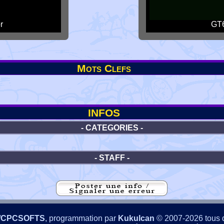
r
GT6
Mots Clefs
INFOS
- CATEGORIES -
- STAFF -
/CPCSOFTS
, programmation par
Kukulcan
© 2007-2026 tous d