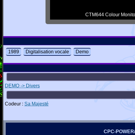
CTM644 Colour Monito
1989
Digitalisation vocale
Demo
DEMO -> Divers
Codeur :
Sa Majesté
CPC-POWER