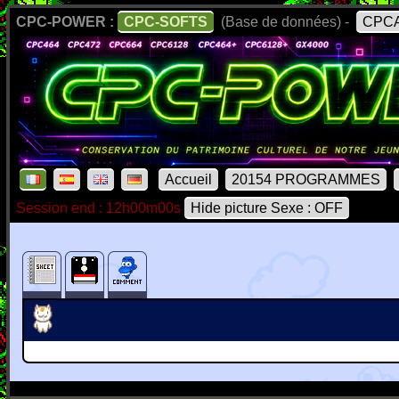
CPC-POWER :
CPC-SOFTS
(Base de données) -
CPCA
Accueil
20154 PROGRAMMES
Session end : 12h00m00s
Hide picture Sexe : OFF