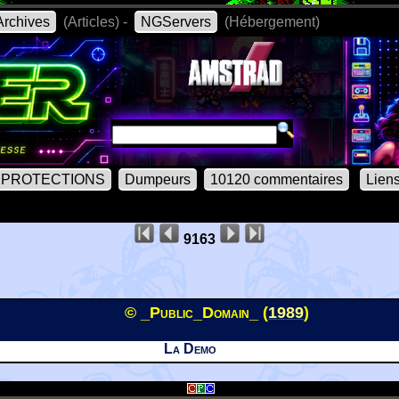
rchives
(Articles) -
NGServers
(Hébergement)
PROTECTIONS
Dumpeurs
10120 commentaires
Lien
9163
© _Public_Domain_ (
1989
)
La Demo