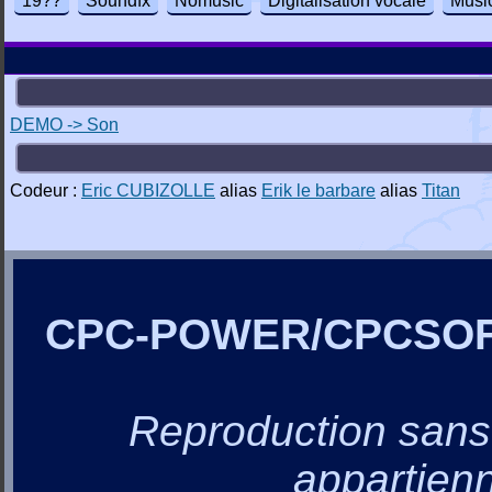
19??
Soundfx
Nomusic
Digitalisation vocale
Musi
DEMO -> Son
Codeur :
Eric CUBIZOLLE
alias
Erik le barbare
alias
Titan
CPC-POWER/CPCSO
Reproduction sans a
appartienn