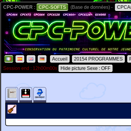
CPC-POWER :
CPC-SOFTS
(Base de données) -
CPCAr
Accueil
20154 PROGRAMMES
Session end : 12h00m00s
Hide picture Sexe : OFF