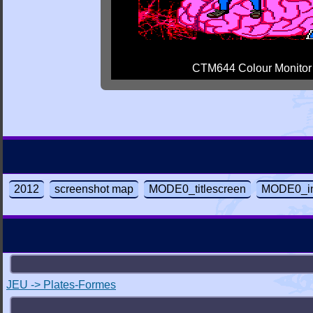
CTM644 Colour Monitor
2012
screenshot map
MODE0_titlescreen
MODE0_in
JEU -> Plates-Formes