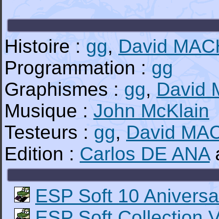
Histoire :
gg
,
David MA
Programmation :
gg
Graphismes :
gg
,
David
Musique :
John McKlain
Testeurs :
gg
,
David MA
Edition :
Carlos DE ANA
ESP Soft 10 Aniversa
ESP Soft Collection V