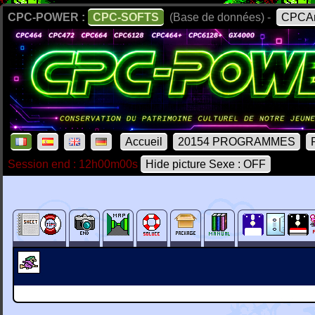
CPC-POWER :
CPC-SOFTS
(Base de données) -
CPCAr
Accueil
20154 PROGRAMMES
Session end : 12h00m00s
Hide picture Sexe : OFF