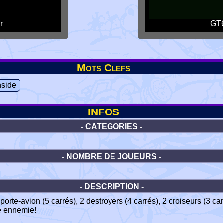
r
GT6
Mots Clefs
side
INFOS
- CATEGORIES -
- NOMBRE DE JOUEURS -
- DESCRIPTION -
orte-avion (5 carrés), 2 destroyers (4 carrés), 2 croiseurs (3 car
te ennemie!