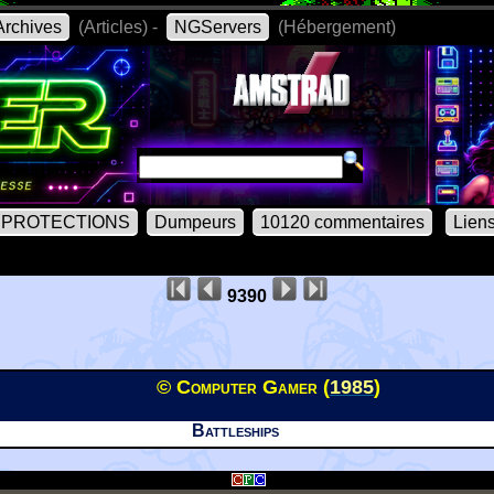
rchives
(Articles) -
NGServers
(Hébergement)
PROTECTIONS
Dumpeurs
10120 commentaires
Lien
9390
© Computer Gamer (
1985
)
Battleships