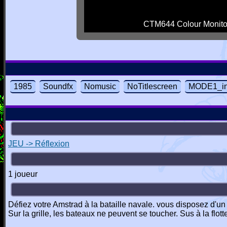
CTM644 Colour Monito
1985
Soundfx
Nomusic
NoTitlescreen
MODE1_in
JEU -> Réflexion
1 joueur
Défiez votre Amstrad à la bataille navale. vous disposez d'un p
Sur la grille, les bateaux ne peuvent se toucher. Sus à la flot