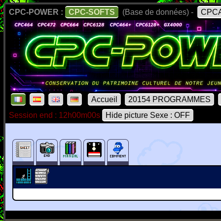
CPC-POWER :
CPC-SOFTS
(Base de données) -
CPCA
Accueil
20154 PROGRAMMES
Session end : 12h00m00s
Hide picture Sexe : OFF