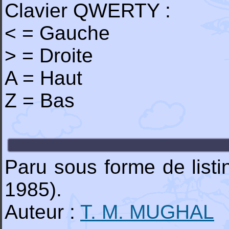
Clavier QWERTY :
< = Gauche
> = Droite
A = Haut
Z = Bas
Paru sous forme de list
1985).
Auteur :
T. M. MUGHAL