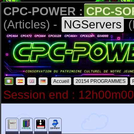
CPC-POWER :
CPC-SO
(Articles) -
NGServers
(
Accueil
20154 PROGRAMMES
Session end : 12h00m0