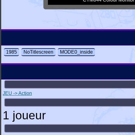
1985
NoTitlescreen
MODE0_inside
JEU -> Action
1 joueur