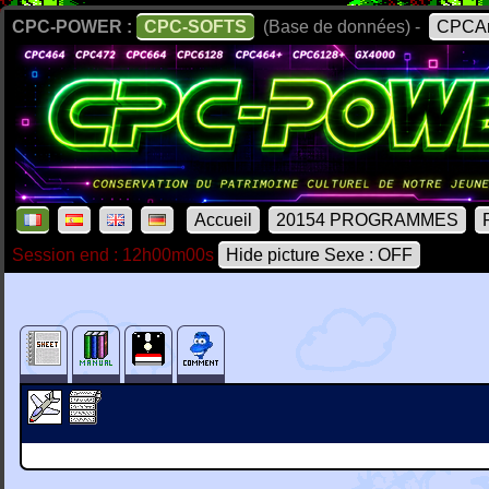
CPC-POWER :
CPC-SOFTS
(Base de données) -
CPCAr
Accueil
20154 PROGRAMMES
Session end : 12h00m00s
Hide picture Sexe : OFF