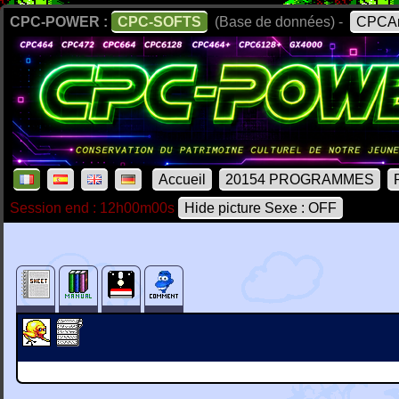
CPC-POWER :
CPC-SOFTS
(Base de données) -
CPCAr
Accueil
20154 PROGRAMMES
Session end : 12h00m00s
Hide picture Sexe : OFF