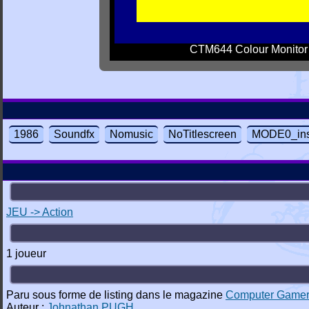
CTM644 Colour Monitor
1986
Soundfx
Nomusic
NoTitlescreen
MODE0_ins
JEU -> Action
1 joueur
Paru sous forme de listing dans le magazine
Computer Game
Auteur :
Johnathan PUGH