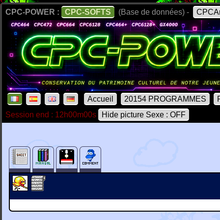
CPC-POWER :
CPC-SOFTS
(Base de données) -
CPCAr
Accueil
20154 PROGRAMMES
Session end : 12h00m00s
Hide picture Sexe : OFF