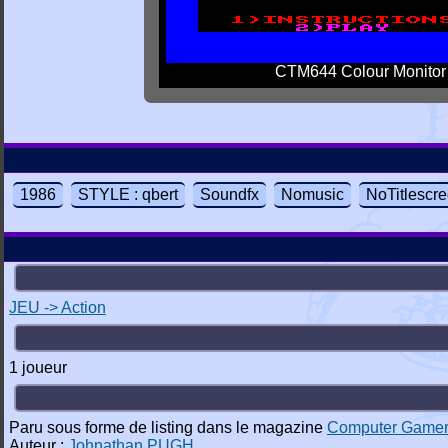
CTM644 Colour Monitor
1986
STYLE : qbert
Soundfx
Nomusic
NoTitlescr
JEU -> Action
1 joueur
Paru sous forme de listing dans le magazine
Computer Game
Auteur :
Johnathan PUGH