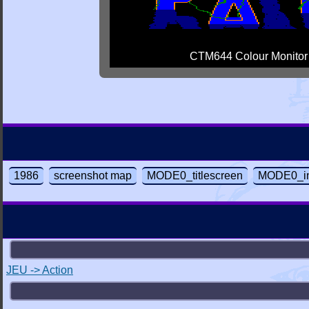
CTM644 Colour Monitor
1986
screenshot map
MODE0_titlescreen
MODE0_in
JEU -> Action