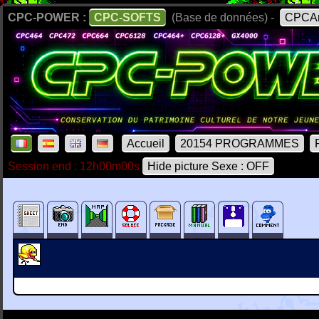
CPC-POWER :
CPC-SOFTS
(Base de données) -
CPCAr
Accueil
20154 PROGRAMMES
Session end : 12h00m00s
Hide picture Sexe : OFF