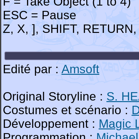
F = Take Object (1 to 4)
ESC = Pause
Z, X, ], SHIFT, RETURN,
Edité par :
Amsoft
Original Storyline :
S. H
Costumes et scénario :
D
Développement :
Magic 
Programmation :
Michae