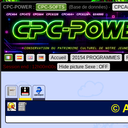
CPC-POWER :
CPC-SOFTS
(Base de données) -
CPCAr
Accueil
20154 PROGRAMMES
Session end : 12h00m00s
Hide picture Sexe : OFF
© 