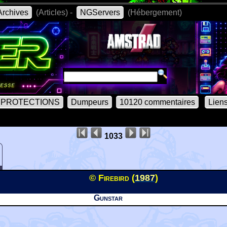
rchives
(Articles) -
NGServers
(Hébergement)
PROTECTIONS
Dumpeurs
10120 commentaires
Lien
1033
© Firebird (
1987
)
Gunstar