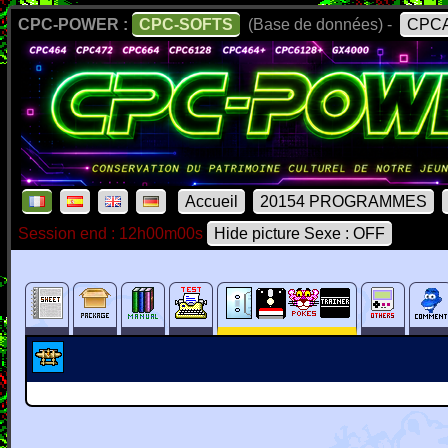
CPC-POWER :
CPC-SOFTS
(Base de données) -
CPCA
Accueil
20154 PROGRAMMES
Session end : 12h00m00s
Hide picture Sexe : OFF