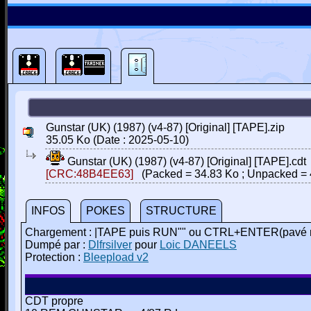
Gunstar (UK) (1987) (v4-87) [Original] [TAPE].zip
35.05 Ko (Date : 2025-05-10)
Gunstar (UK) (1987) (v4-87) [Original] [TAPE].cdt
[CRC:48B4EE63]
(Packed = 34.83 Ko ; Unpacked = 
INFOS
POKES
STRUCTURE
Chargement : |TAPE puis RUN"" ou CTRL+ENTER(pavé 
Dumpé par :
Dlfrsilver
pour
Loic DANEELS
Protection :
Bleepload v2
CDT propre