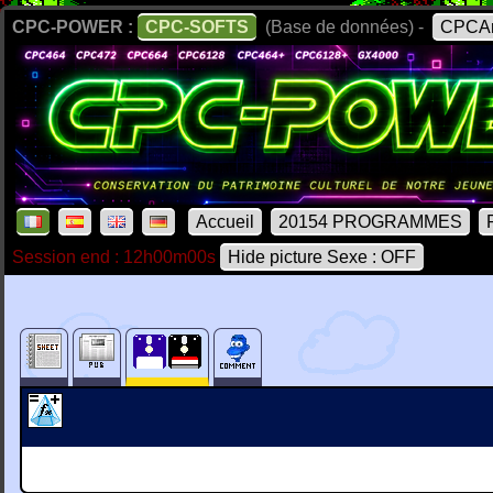
CPC-POWER :
CPC-SOFTS
(Base de données) -
CPCAr
Accueil
20154 PROGRAMMES
Session end : 12h00m00s
Hide picture Sexe : OFF