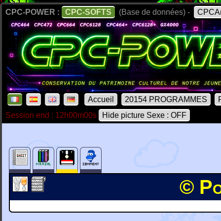
CPC-POWER :
CPC-SOFTS
(Base de données) -
CPCAr
Accueil
20154 PROGRAMMES
Session end : 12h00m00s
Hide picture Sexe : OFF
© Po