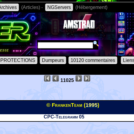
rchives
(Articles) -
NGServers
(Hébergement)
PROTECTIONS
Dumpeurs
10120 commentaires
Lien
11025
© FrankenTeam (
1995
)
CPC-Telegramm 05