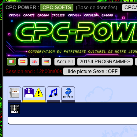
CPC-POWER :
CPC-SOFTS
(Base de données) -
CPCA
Accueil
20154 PROGRAMMES
Session end : 12h00m00s
Hide picture Sexe : OFF