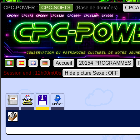
CPC-POWER :
CPC-SOFTS
(Base de données) -
CPCAr
Accueil
20154 PROGRAMMES
Session end : 12h00m00s
Hide picture Sexe : OFF