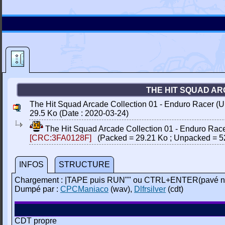
THE HIT SQUAD ARC
The Hit Squad Arcade Collection 01 - Enduro Racer (UK
29.5 Ko (Date : 2020-03-24)
The Hit Squad Arcade Collection 01 - Enduro Racer
[CRC:3FA0128F]
(Packed = 29.21 Ko ; Unpacked = 5
INFOS
STRUCTURE
Chargement : |TAPE puis RUN"" ou CTRL+ENTER(pavé n
Dumpé par :
CPCManiaco
(wav),
Dlfrsilver
(cdt)
CDT propre