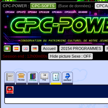
CPC-POWER :
CPC-SOFTS
(Base de données) -
CPCAr
Accueil
20154 PROGRAMMES
Session end : 12h00m00s
Hide picture Sexe : OFF