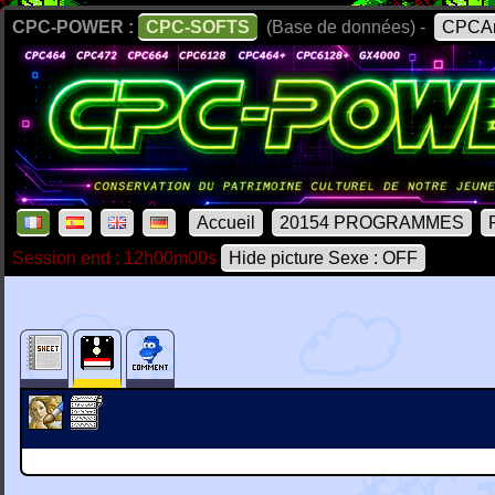
CPC-POWER :
CPC-SOFTS
(Base de données) -
CPCAr
Accueil
20154 PROGRAMMES
Session end : 12h00m00s
Hide picture Sexe : OFF