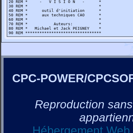
20 REM *     -   V I S I O N   -      *

30 REM *                              *

40 REM *      outil d'initiation      *

50 REM *      aux techniques CAO      *

60 REM *                              *

70 REM *           Auteurs:           *

80 REM *   Michael et Jack PEIGNEY    *

90 REM ********************************
CPC-POWER/CPCSO
Reproduction sans a
appartienn
Hébergement Web, 