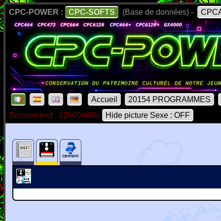
CPC-POWER :
CPC-SOFTS
(Base de données) -
CPCA
Accueil
20154 PROGRAMMES
Session end : 12h00m00s
Hide picture Sexe : OFF