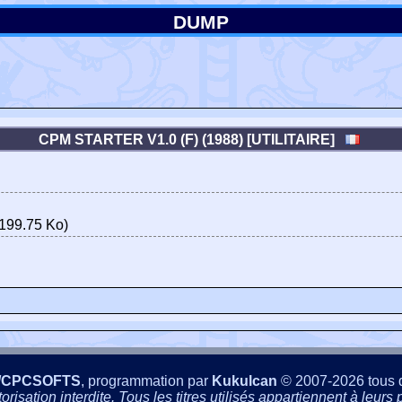
DUMP
CPM STARTER V1.0 (F) (1988) [UTILITAIRE]
199.75 Ko)
/CPCSOFTS
, programmation par
Kukulcan
© 2007-2026 tous d
isation interdite. Tous les titres utilisés appartiennent à leurs p