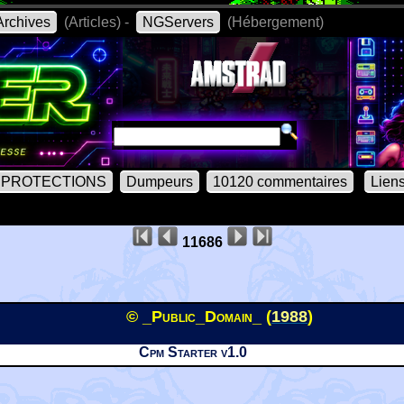
rchives
(Articles) -
NGServers
(Hébergement)
PROTECTIONS
Dumpeurs
10120 commentaires
Lien
11686
© _Public_Domain_ (
1988
)
Cpm Starter v1.0