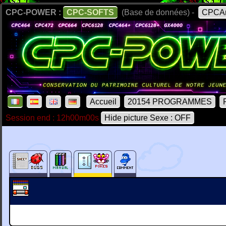
CPC-POWER :
CPC-SOFTS
(Base de données) -
CPCAr
Accueil
20154 PROGRAMMES
Session end : 12h00m00s
Hide picture Sexe : OFF