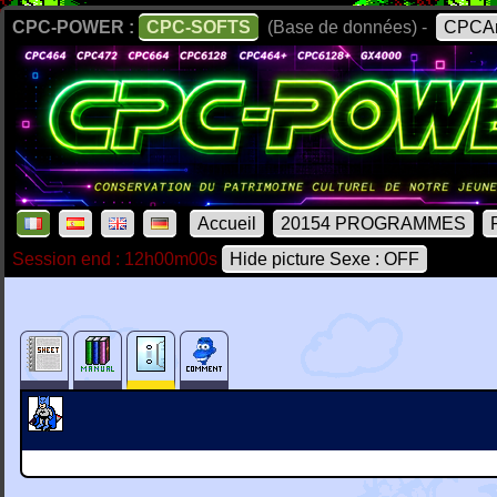
CPC-POWER :
CPC-SOFTS
(Base de données) -
CPCAr
Accueil
20154 PROGRAMMES
Session end : 12h00m00s
Hide picture Sexe : OFF