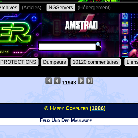
rchives
(Articles) -
NGServers
(Hébergement)
PROTECTIONS
Dumpeurs
10120 commentaires
Lien
11943
© Happy Computer (
1986
)
Felix Und Der Maulwurf