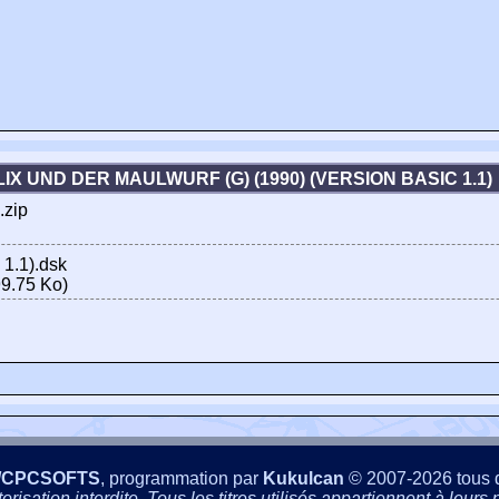
LIX UND DER MAULWURF (G) (1990) (VERSION BASIC 1.1
.zip
 1.1).dsk
9.75 Ko)
/CPCSOFTS
, programmation par
Kukulcan
© 2007-2026 tous d
isation interdite. Tous les titres utilisés appartiennent à leurs p