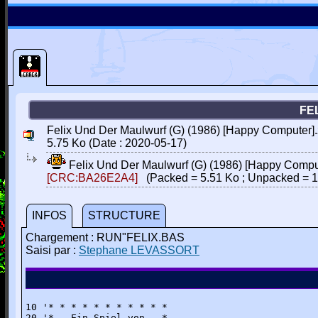
FE
Felix Und Der Maulwurf (G) (1986) [Happy Computer].
5.75 Ko (Date : 2020-05-17)
Felix Und Der Maulwurf (G) (1986) [Happy Compu
[CRC:BA26E2A4]
(Packed = 5.51 Ko ; Unpacked = 1
INFOS
STRUCTURE
Chargement : RUN"FELIX.BAS
Saisi par :
Stephane LEVASSORT
10 '* * * * * * * * * * *

20 '*   Ein Spiel von   *
