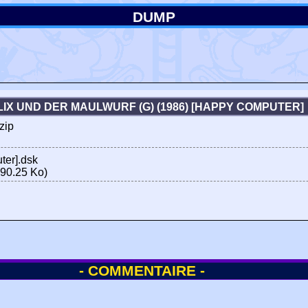
DUMP
LIX UND DER MAULWURF (G) (1986) [HAPPY COMPUTER
zip
ter].dsk
90.25 Ko)
- COMMENTAIRE -