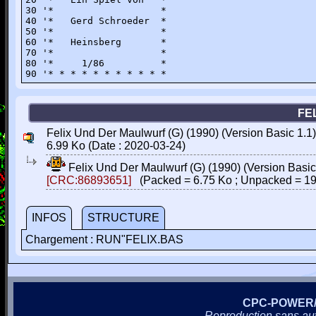
30 '*                   *

40 '*   Gerd Schroeder  *

50 '*                   *

60 '*   Heinsberg       *

70 '*                   *

80 '*     1/86          *

90 '* * * * * * * * * * *
FE
Felix Und Der Maulwurf (G) (1990) (Version Basic 1.1)
6.99 Ko (Date : 2020-03-24)
Felix Und Der Maulwurf (G) (1990) (Version Basic
[CRC:86893651]
(Packed = 6.75 Ko ; Unpacked = 19
INFOS
STRUCTURE
Chargement : RUN"FELIX.BAS
CPC-POWER
Reproduction sans autor