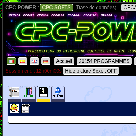
CPC-POWER :
CPC-SOFTS
(Base de données) -
CPCA
Accueil
20154 PROGRAMMES
Session end : 12h00m00s
Hide picture Sexe : OFF