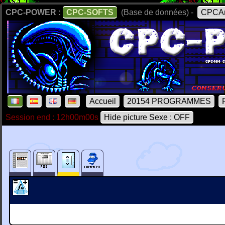
CPC-POWER :
CPC-SOFTS
(Base de données) -
CPCAr
Accueil
20154 PROGRAMMES
Session end : 12h00m00s
Hide picture Sexe : OFF