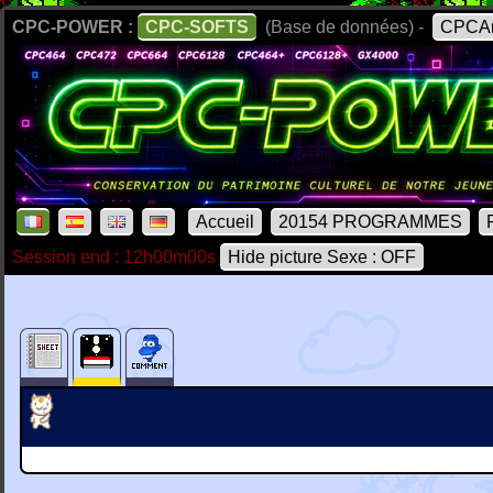
CPC-POWER :
CPC-SOFTS
(Base de données) -
CPCAr
Accueil
20154 PROGRAMMES
Session end : 12h00m00s
Hide picture Sexe : OFF