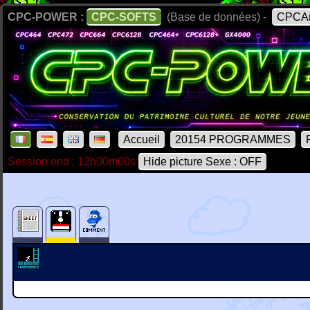
CPC-POWER :
CPC-SOFTS
(Base de données) -
CPCAr
Accueil
20154 PROGRAMMES
Session end : 12h00m00s
Hide picture Sexe : OFF