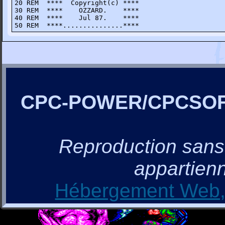
20 REM  ****  Copyright(c) ****

30 REM  ****    OZZARD.    ****

40 REM  ****    Jul 87.    **** 

50 REM  ****...............****
CPC-POWER/CPCSO
Reproduction sans a
appartienn
Hébergement Web, 