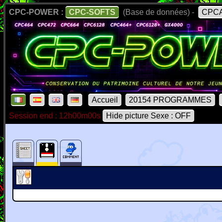
CPC-POWER :
CPC-SOFTS
(Base de données) -
CPCA
Accueil
20154 PROGRAMMES
Session end : 12h00m00s
Hide picture Sexe : OFF