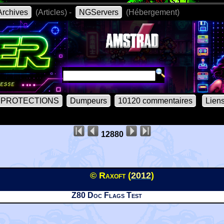
rchives
(Articles) -
NGServers
(Hébergement)
PROTECTIONS
Dumpeurs
10120 commentaires
Lien
12880
© Raxoft (
2012
)
Z80 Doc Flags Test