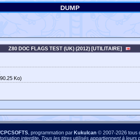
DUMP
Z80 DOC FLAGS TEST (UK) (2012) [UTILITAIRE]
k
90.25 Ko)
/CPCSOFTS
, programmation par
Kukulcan
© 2007-2026 tous d
isation interdite. Tous les titres utilisés appartiennent à leurs p