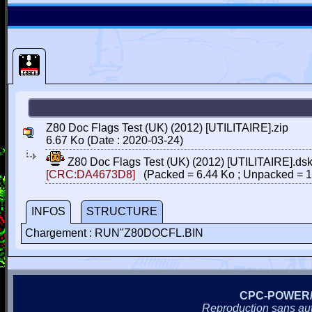
Z80 Doc Flags Test (UK) (2012) [UTILITAIRE].zip
6.67 Ko (Date : 2020-03-24)
Z80 Doc Flags Test (UK) (2012) [UTILITAIRE].ds
[CRC:DA4673D8]
(Packed = 6.44 Ko ; Unpacked = 1
INFOS
STRUCTURE
Chargement : RUN"Z80DOCFL.BIN
CPC-POWER
Reproduction sans autor