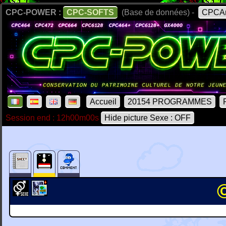
CPC-POWER :
CPC-SOFTS
(Base de données) -
CPCAr
Accueil
20154 PROGRAMMES
Session end : 12h00m00s
Hide picture Sexe : OFF