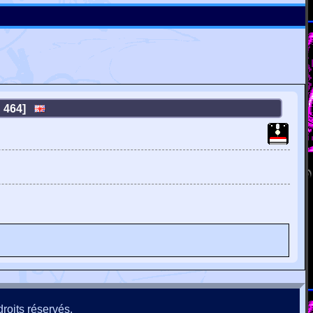
C 464]
roits réservés.