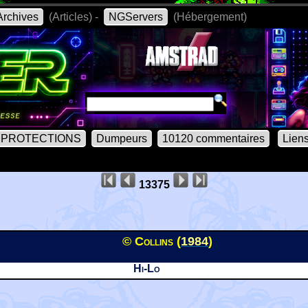
rchives
(Articles) -
NGServers
(Hébergement)
PROTECTIONS
Dumpeurs
10120 commentaires
Lien
13375
© Collins (
1984
)
Hi-Lo