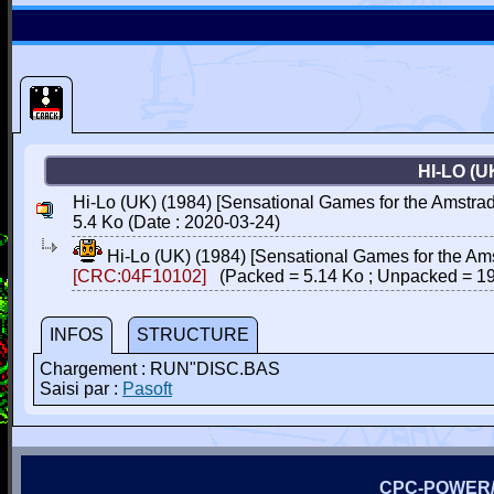
HI-LO (
Hi-Lo (UK) (1984) [Sensational Games for the Amstra
5.4 Ko (Date : 2020-03-24)
Hi-Lo (UK) (1984) [Sensational Games for the A
[CRC:04F10102]
(Packed = 5.14 Ko ; Unpacked = 19
INFOS
STRUCTURE
Chargement : RUN"DISC.BAS
Saisi par :
Pasoft
CPC-POWER