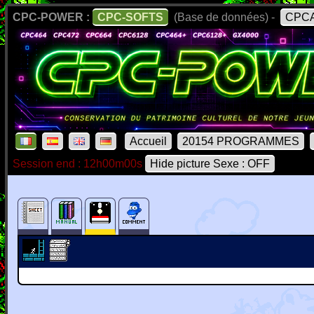
CPC-POWER :
CPC-SOFTS
(Base de données) -
CPCA
Accueil
20154 PROGRAMMES
Session end : 12h00m00s
Hide picture Sexe : OFF