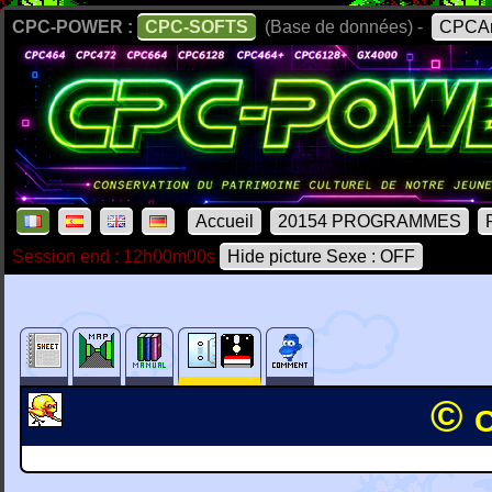
CPC-POWER :
CPC-SOFTS
(Base de données) -
CPCAr
Accueil
20154 PROGRAMMES
Session end : 12h00m00s
Hide picture Sexe : OFF
© 