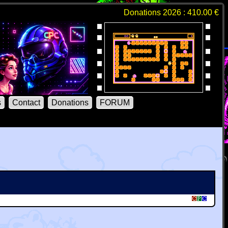
Donations 2026 : 410.00 €
s
Contact
Donations
FORUM