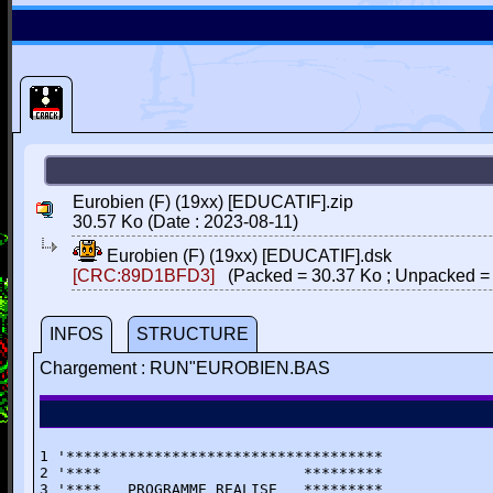
Eurobien (F) (19xx) [EDUCATIF].zip
30.57 Ko (Date : 2023-08-11)
Eurobien (F) (19xx) [EDUCATIF].dsk
[CRC:89D1BFD3]
(Packed = 30.37 Ko ; Unpacked = 
INFOS
STRUCTURE
Chargement : RUN"EUROBIEN.BAS
1 '************************************ 

2 '****                       *********

3 '****   PROGRAMME REALISE   *********
