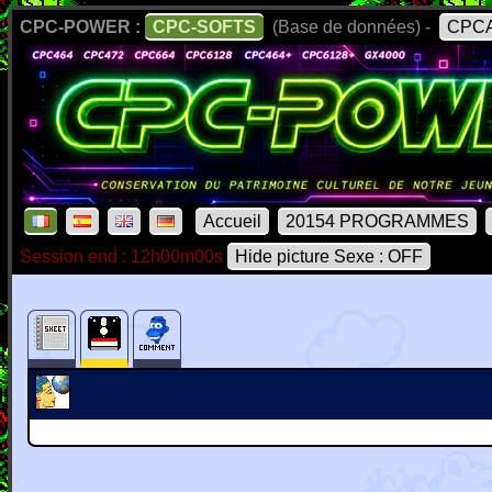
CPC-POWER :
CPC-SOFTS
(Base de données) -
CPCA
Accueil
20154 PROGRAMMES
Session end : 12h00m00s
Hide picture Sexe : OFF