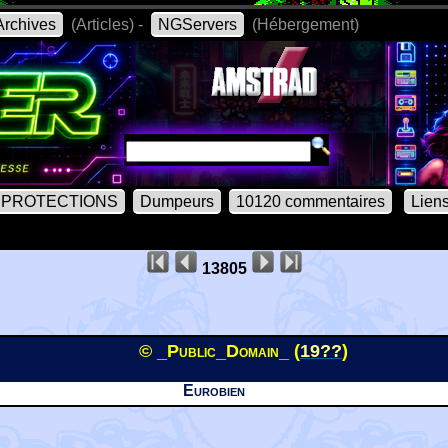
rchives
(Articles) -
NGServers
(Hébergement)
PROTECTIONS
Dumpeurs
10120 commentaires
Lien
13805
© _Public_Domain_ (
19??
)
Eurobien