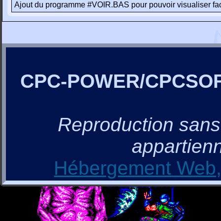
Ajout du programme #VOIR.BAS pour pouvoir visualiser f
CPC-POWER/CPCSO
Reproduction sans a
appartienn
Hébergement Web, 