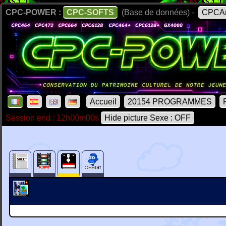
CPC-POWER :
CPC-SOFTS
(Base de données) -
CPCAr
Accueil
20154 PROGRAMMES
Session end : 12h00m00s
Hide picture Sexe : OFF