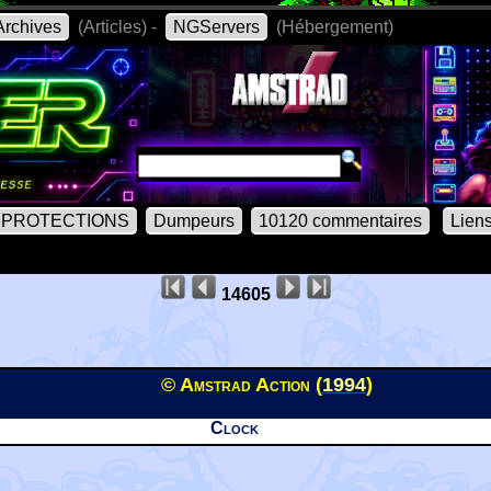
rchives
(Articles) -
NGServers
(Hébergement)
PROTECTIONS
Dumpeurs
10120 commentaires
Lien
14605
© Amstrad Action (
1994
)
Clock