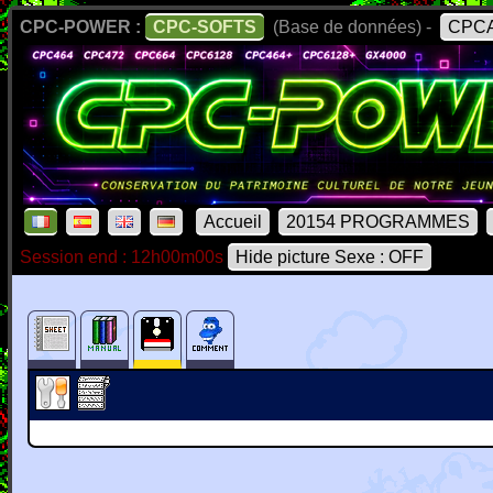
CPC-POWER :
CPC-SOFTS
(Base de données) -
CPCA
Accueil
20154 PROGRAMMES
Session end : 12h00m00s
Hide picture Sexe : OFF