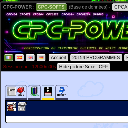
CPC-POWER :
CPC-SOFTS
(Base de données) -
CPCAr
Accueil
20154 PROGRAMMES
Session end : 12h00m00s
Hide picture Sexe : OFF