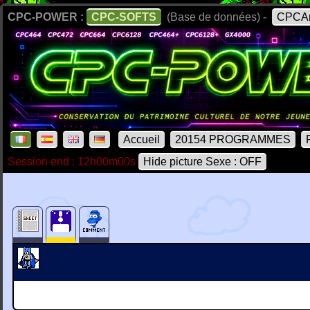
CPC-POWER :
CPC-SOFTS
(Base de données) -
CPCAr
Accueil
20154 PROGRAMMES
Session end : 12h00m00s
Hide picture Sexe : OFF