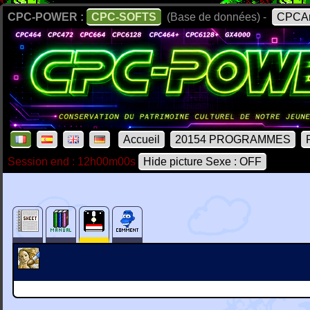
CPC-POWER :
CPC-SOFTS
(Base de données) -
CPCAr
Accueil
20154 PROGRAMMES
Session end : 12h00m00s
Hide picture Sexe : OFF