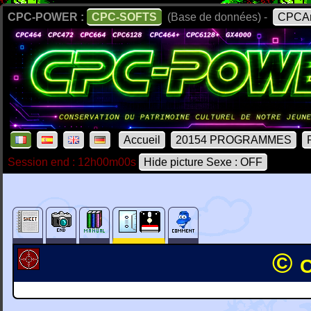
CPC-POWER :
CPC-SOFTS
(Base de données) -
CPCAr
Accueil
20154 PROGRAMMES
Session end : 12h00m00s
Hide picture Sexe : OFF
© 