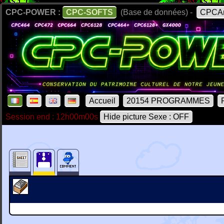
CPC-POWER :
CPC-SOFTS
(Base de données) -
CPCAr
Accueil
20154 PROGRAMMES
Session end : 12h00m00s
Hide picture Sexe : OFF