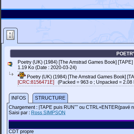
POETRY
Poetry (UK) (1984) [The Amstrad Games Book] [TAPE]
1.19 Ko (Date : 2020-03-24)
Poetry (UK) (1984) [The Amstrad Games Book] [T
[CRC:8156471E]
(Packed = 963 o ; Unpacked = 2.08 
INFOS
STRUCTURE
Chargement : |TAPE puis RUN"" ou CTRL+ENTER(pavé n
Saisi par :
Ross SIMPSON
CDT propre