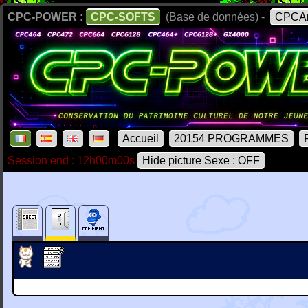
CPC-POWER :
CPC-SOFTS
(Base de données) -
CPCAr
Accueil
20154 PROGRAMMES
Session end : 12h00m00s
Hide picture Sexe : OFF