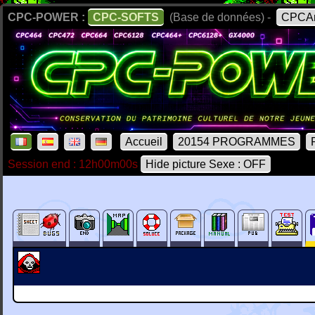
CPC-POWER :
CPC-SOFTS
(Base de données) -
CPCAr
Accueil
20154 PROGRAMMES
Session end : 12h00m00s
Hide picture Sexe : OFF