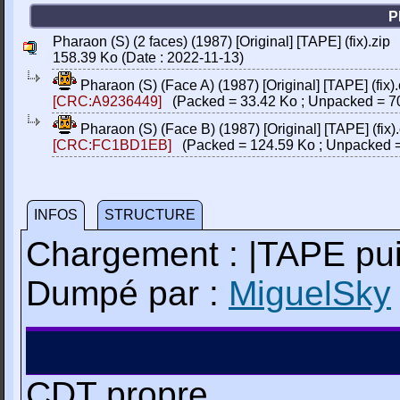
P
Pharaon (S) (2 faces) (1987) [Original] [TAPE] (fix).zip
158.39 Ko (Date : 2022-11-13)
Pharaon (S) (Face A) (1987) [Original] [TAPE] (fix).
[CRC:A9236449]
(Packed = 33.42 Ko ; Unpacked = 7
Pharaon (S) (Face B) (1987) [Original] [TAPE] (fix).
[CRC:FC1BD1EB]
(Packed = 124.59 Ko ; Unpacked =
INFOS
STRUCTURE
Chargement : |TAPE p
Dumpé par :
MiguelSky
CDT propre