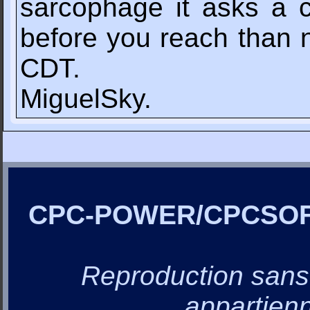
sarcophage it asks a c
before you reach than n
CDT.
MiguelSky.
CPC-POWER/CPCSO
Reproduction sans a
appartienn