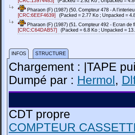
[CRC:13974483]
(Packed = 2.92 Ko ; Unpacked = 4.8
Pharaon (F) (1987) (50. Compteur 478 - A l'interieur 
[CRC:6EEF4639]
(Packed = 2.77 Ko ; Unpacked = 4.
Pharaon (F) (1987) (51. Compteur 492 - Ecran de fin
[CRC:C64DAB57]
(Packed = 6.8 Ko ; Unpacked = 13.
INFOS
STRUCTURE
Chargement : |TAPE p
Dumpé par :
Hermol
,
Dl
CDT propre
COMPTEUR CASSETT