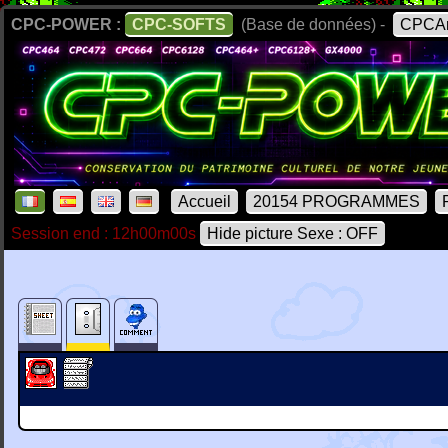
CPC-POWER :
CPC-SOFTS
(Base de données) -
CPCAr
Accueil
20154 PROGRAMMES
Session end : 12h00m00s
Hide picture Sexe : OFF