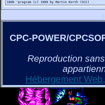
1000 'program (c) 1989 by Martin Korth (SCC)
CPC-POWER/CPCSO
Reproduction sans a
appartienn
Hébergement Web, 