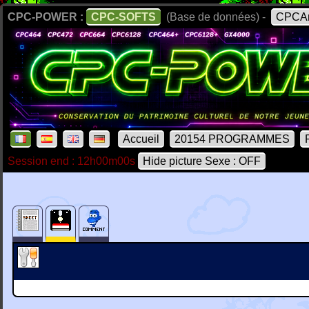
CPC-POWER :
CPC-SOFTS
(Base de données) -
CPCAr
Accueil
20154 PROGRAMMES
Session end : 12h00m00s
Hide picture Sexe : OFF